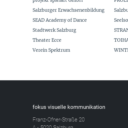
Salzburger Erwachsenenbildung
Salzbu
SEAD Academy of Dance
Seels
Stadtwerk Salzburg
STRA
Theater Ecce
TOIH
Verein Spektrum
WINTE
fokus visuelle kommunikation
Franz-Ofner-Straße 20
A - 5020 Salzburg