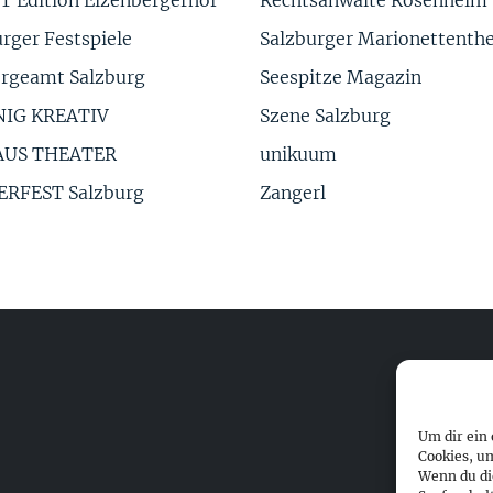
rger Festspiele
Salzburger Marionettenth
orgeamt Salzburg
Seespitze Magazin
NIG KREATIV
Szene Salzburg
AUS THEATER
unikuum
RFEST Salzburg
Zangerl
Um dir ein
Cookies, u
Wenn du di