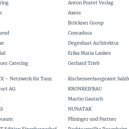
ring
Anton Pustet Verlag
c
Axess
Brückner Group
end
Concadora
xe
Degenhart Architektur
ial
Erika Maria Lankes
uer Catering
Gerhard Trieb
X – Netzwerk für Tanz
Kirchenseelsorgeamt Salz
ruct AG
KRONREIFBAU
K
Martin Gautsch
S
NUNATAK
oraum
Plininger und Partner
T Edition Eizenbergerhof
Rechtsanwälte Rosenheim