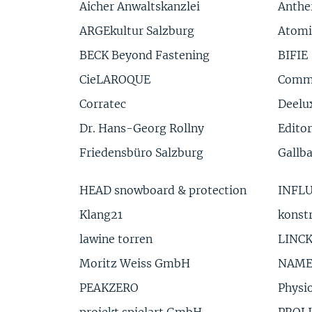
Aicher Anwaltskanzlei
Anthe
ARGEkultur Salzburg
Atomi
BECK Beyond Fastening
BIFIE
CieLAROQUE
Comm
Corratec
Deelu
Dr. Hans-Georg Rollny
Editor
Friedensbüro Salzburg
Gallba
HEAD snowboard & protection
INFLU
Klang21
konst
lawine torren
LINC
Moritz Weiss GmbH
NAME
PEAKZERO
Physi
projekt spielart GmbH
PROLI