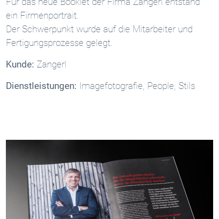
Für das neue Booklet der Firma Zangerl entstand
ein Firmenportrait.
Der Schwerpunkt wurde auf die Mitarbeiter und
Fertigungsprozesse gelegt.
Kunde:
Zangerl
Dienstleistungen:
Imagefotografie, People, Stils