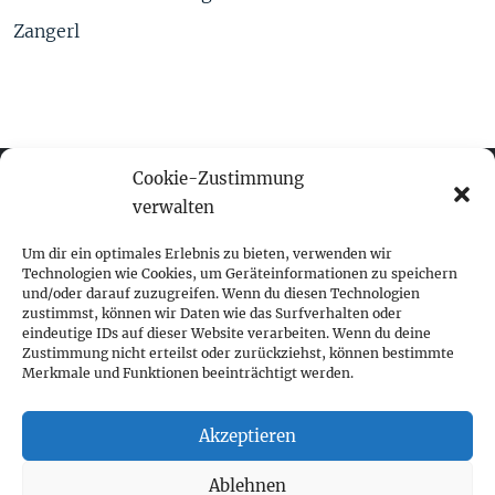
Zangerl
Cookie-Zustimmung
verwalten
fokus visuelle kommunikation
Um dir ein optimales Erlebnis zu bieten, verwenden wir
Technologien wie Cookies, um Geräteinformationen zu speichern
und/oder darauf zuzugreifen. Wenn du diesen Technologien
Franz-Ofner-Straße 20
zustimmst, können wir Daten wie das Surfverhalten oder
A - 5020 Salzburg
eindeutige IDs auf dieser Website verarbeiten. Wenn du deine
Zustimmung nicht erteilst oder zurückziehst, können bestimmte
Merkmale und Funktionen beeinträchtigt werden.
+ 43 662 452 083
fokus@fokus-design.com
Akzeptieren
Impressum
Ablehnen
Datenschutz