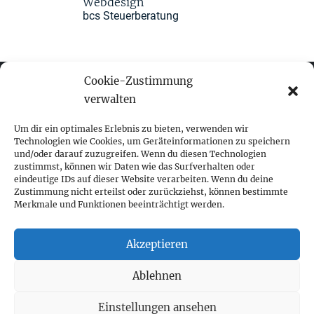
Webdesign
bcs Steuerberatung
Cookie-Zustimmung
verwalten
fokus visuelle kommunikation
Um dir ein optimales Erlebnis zu bieten, verwenden wir
Technologien wie Cookies, um Geräteinformationen zu speichern
und/oder darauf zuzugreifen. Wenn du diesen Technologien
Franz-Ofner-Straße 20
zustimmst, können wir Daten wie das Surfverhalten oder
A - 5020 Salzburg
eindeutige IDs auf dieser Website verarbeiten. Wenn du deine
Zustimmung nicht erteilst oder zurückziehst, können bestimmte
Merkmale und Funktionen beeinträchtigt werden.
+ 43 662 452 083
fokus@fokus-design.com
Akzeptieren
Impressum
Ablehnen
Datenschutz
Cookie-Richtlinie (EU)
Einstellungen ansehen