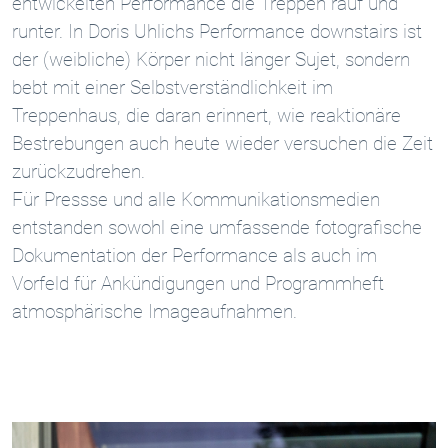
entwickelten Performance die Treppen rauf und
runter. In Doris Uhlichs Performance downstairs ist
der (weibliche) Körper nicht länger Sujet, sondern
bebt mit einer Selbstverständlichkeit im
Treppenhaus, die daran erinnert, wie reaktionäre
Bestrebungen auch heute wieder versuchen die Zeit
zurückzudrehen.
Für Pressse und alle Kommunikationsmedien
entstanden sowohl eine umfassende fotografische
Dokumentation der Performance als auch im
Vorfeld für Ankündigungen und Programmheft
atmosphärische Imageaufnahmen.