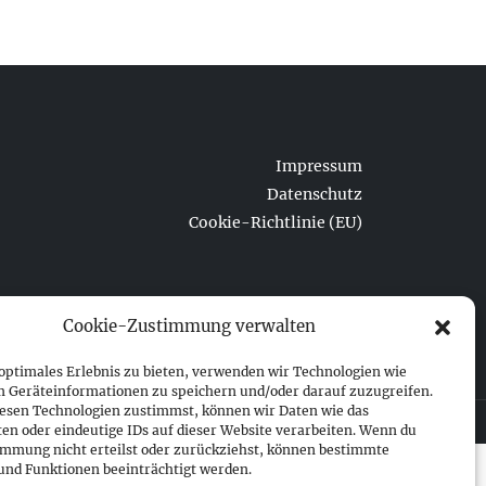
Impressum
Datenschutz
Cookie-Richtlinie (EU)
Cookie-Zustimmung verwalten
 optimales Erlebnis zu bieten, verwenden wir Technologien wie
m Geräteinformationen zu speichern und/oder darauf zuzugreifen.
esen Technologien zustimmst, können wir Daten wie das
ten oder eindeutige IDs auf dieser Website verarbeiten. Wenn du
immung nicht erteilst oder zurückziehst, können bestimmte
nd Funktionen beeinträchtigt werden.