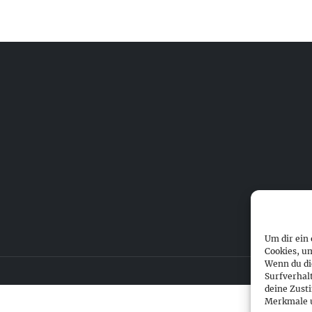
Um dir ein
Cookies, u
Wenn du di
Surfverhal
deine Zust
Merkmale u