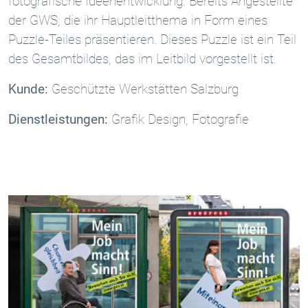
fotografische Ideenentwicklung. Bereits Angestellte
der GWS, die ihr Hauptleitthema in Form eines
Puzzle-Teiles präsentieren. Dieses Puzzle ist ein Teil
des Gesamtbildes, das im Leitbild vorgestellt ist.
Kunde:
Geschützte Werkstätten Salzburg
Dienstleistungen:
Grafik Design, Fotografie