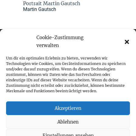
Portrait Martin Gautsch
Martin Gautsch
Cookie-Zustimmung
verwalten
fokus visuelle kommunikation
Um dir ein optimales Erlebnis zu bieten, verwenden wir
Technologien wie Cookies, um Geräteinformationen zu speichern
und/oder darauf zuzugreifen. Wenn du diesen Technologien
Franz-Ofner-Straße 20
zustimmst, können wir Daten wie das Surfverhalten oder
A - 5020 Salzburg
eindeutige IDs auf dieser Website verarbeiten. Wenn du deine
Zustimmung nicht erteilst oder zurückziehst, können bestimmte
Merkmale und Funktionen beeinträchtigt werden.
+ 43 662 452 083
fokus@fokus-design.com
Akzeptieren
Impressum
Ablehnen
Datenschutz
Cookie-Richtlinie (EU)
Einstellungen ansehen