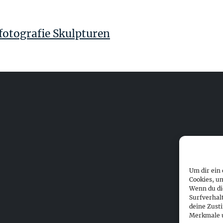
otografie Skulpturen
Um dir ein
Cookies, u
Wenn du di
Surfverhal
deine Zust
Merkmale u