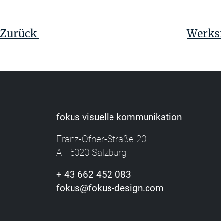
Beitragsnavigation
Vorheriger
Beitrag
Zurück
Werksf
fokus visuelle kommunikation
Franz-Ofner-Straße 20
A - 5020 Salzburg
+ 43 662 452 083
fokus@fokus-design.com