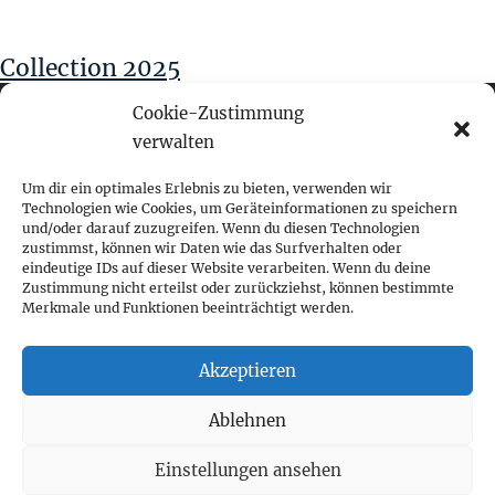
Collection 2025
Cookie-Zustimmung
verwalten
fokus visuelle kommunikation
Um dir ein optimales Erlebnis zu bieten, verwenden wir
Technologien wie Cookies, um Geräteinformationen zu speichern
und/oder darauf zuzugreifen. Wenn du diesen Technologien
Franz-Ofner-Straße 20
zustimmst, können wir Daten wie das Surfverhalten oder
A - 5020 Salzburg
eindeutige IDs auf dieser Website verarbeiten. Wenn du deine
Zustimmung nicht erteilst oder zurückziehst, können bestimmte
Merkmale und Funktionen beeinträchtigt werden.
+ 43 662 452 083
fokus@fokus-design.com
Akzeptieren
Impressum
Ablehnen
Datenschutz
Cookie-Richtlinie (EU)
Einstellungen ansehen