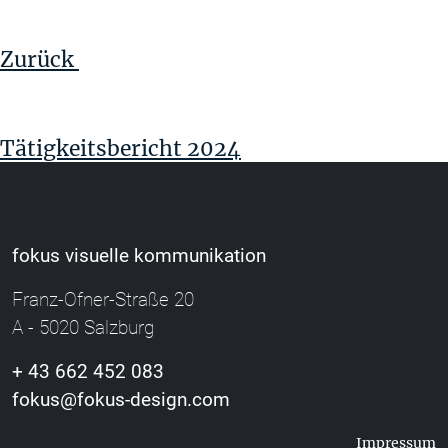
Beitrag
Zurück
Tätigkeitsbericht 2024
fokus visuelle kommunikation
Franz-Ofner-Straße 20
A - 5020 Salzburg
+ 43 662 452 083
fokus@fokus-design.com
Impressum