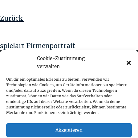
Beitrag
Zurück
spielart Firmenportrait
Cookie-Zustimmung
verwalten
fokus visuelle kommunikation
Um dir ein optimales Erlebnis zu bieten, verwenden wir
Technologien wie Cookies, um Geräteinformationen zu speichern
und/oder darauf zuzugreifen. Wenn du diesen Technologien
Franz-Ofner-Straße 20
zustimmst, können wir Daten wie das Surfverhalten oder
A - 5020 Salzburg
eindeutige IDs auf dieser Website verarbeiten. Wenn du deine
Zustimmung nicht erteilst oder zurückziehst, können bestimmte
Merkmale und Funktionen beeinträchtigt werden.
+ 43 662 452 083
fokus@fokus-design.com
Akzeptieren
Impressum