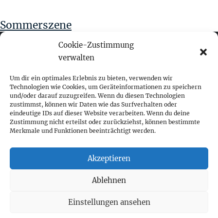
Sommerszene
Cookie-Zustimmung
verwalten
fokus visuelle kommunikation
Um dir ein optimales Erlebnis zu bieten, verwenden wir
Technologien wie Cookies, um Geräteinformationen zu speichern
und/oder darauf zuzugreifen. Wenn du diesen Technologien
Franz-Ofner-Straße 20
zustimmst, können wir Daten wie das Surfverhalten oder
A - 5020 Salzburg
eindeutige IDs auf dieser Website verarbeiten. Wenn du deine
Zustimmung nicht erteilst oder zurückziehst, können bestimmte
Merkmale und Funktionen beeinträchtigt werden.
+ 43 662 452 083
fokus@fokus-design.com
Akzeptieren
Impressum
Ablehnen
Datenschutz
Cookie-Richtlinie (EU)
Einstellungen ansehen