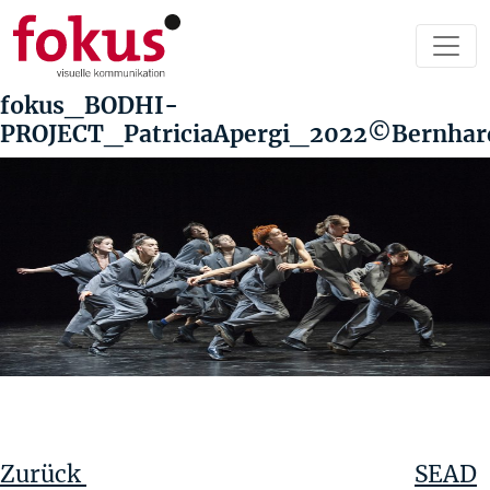
fokus_BODHI-
PROJECT_PatriciaApergi_2022©Bernhar
Beitragsnavigation
Vorheriger
Beitrag
Zurück
SEAD