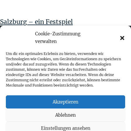
Salzburg – ein Festspiel
Cookie-Zustimmung
verwalten
fokus visuelle kommunikation
Um dir ein optimales Erlebnis zu bieten, verwenden wir
Technologien wie Cookies, um Geräteinformationen zu speichern
und/oder darauf zuzugreifen. Wenn du diesen Technologien
Franz-Ofner-Straße 20
zustimmst, können wir Daten wie das Surfverhalten oder
A - 5020 Salzburg
eindeutige IDs auf dieser Website verarbeiten. Wenn du deine
Zustimmung nicht erteilst oder zurückziehst, können bestimmte
Merkmale und Funktionen beeinträchtigt werden.
+ 43 662 452 083
fokus@fokus-design.com
Akzeptieren
Impressum
Ablehnen
Datenschutz
Cookie-Richtlinie (EU)
Einstellungen ansehen