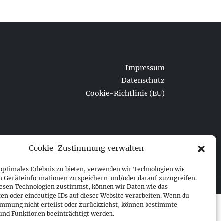
Impressum
Datenschutz
Cookie-Richtlinie (EU)
Cookie-Zustimmung verwalten
 optimales Erlebnis zu bieten, verwenden wir Technologien wie
m Geräteinformationen zu speichern und/oder darauf zuzugreifen.
esen Technologien zustimmst, können wir Daten wie das
ten oder eindeutige IDs auf dieser Website verarbeiten. Wenn du
immung nicht erteilst oder zurückziehst, können bestimmte
nd Funktionen beeinträchtigt werden.