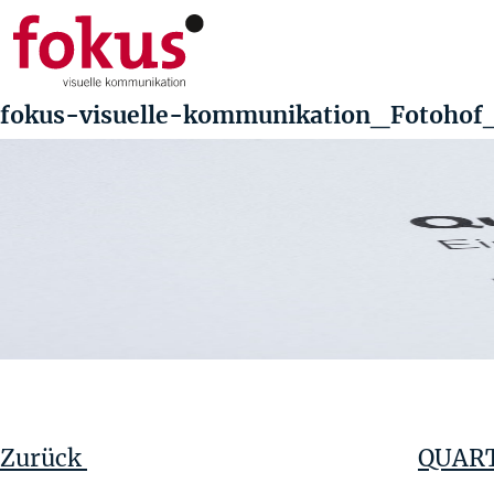
fokus-visuelle-kommunikation_Fotoho
Beitragsnavigation
Vorheriger
Beitrag
Zurück
QUART