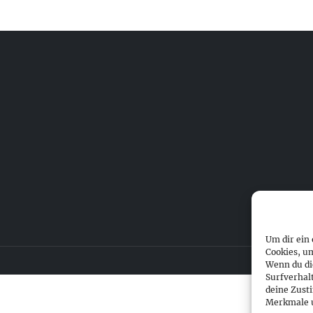
Um dir ein
Cookies, u
Wenn du di
Surfverhal
deine Zust
Merkmale u