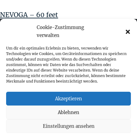
NEVOGA – 60 feet
Cookie-Zustimmung
verwalten
fokus visuelle kommunikation
Um dir ein optimales Erlebnis zu bieten, verwenden wir
Technologien wie Cookies, um Geräteinformationen zu speichern
und/oder darauf zuzugreifen. Wenn du diesen Technologien
Franz-Ofner-Straße 20
zustimmst, können wir Daten wie das Surfverhalten oder
A - 5020 Salzburg
eindeutige IDs auf dieser Website verarbeiten. Wenn du deine
Zustimmung nicht erteilst oder zurückziehst, können bestimmte
Merkmale und Funktionen beeinträchtigt werden.
+ 43 662 452 083
fokus@fokus-design.com
Akzeptieren
Impressum
Ablehnen
Datenschutz
Cookie-Richtlinie (EU)
Einstellungen ansehen