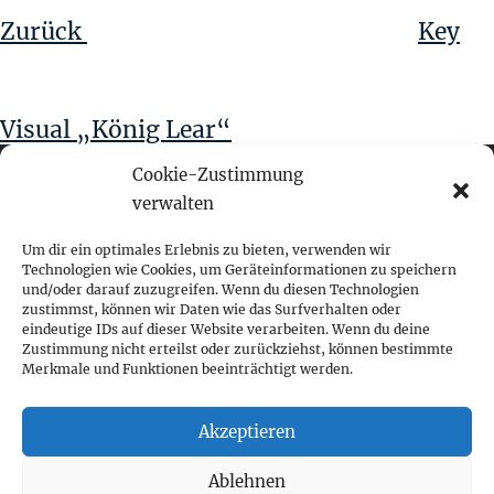
Zurück
Key
Visual „König Lear“
Cookie-Zustimmung
verwalten
fokus visuelle kommunikation
Um dir ein optimales Erlebnis zu bieten, verwenden wir
Technologien wie Cookies, um Geräteinformationen zu speichern
und/oder darauf zuzugreifen. Wenn du diesen Technologien
Franz-Ofner-Straße 20
zustimmst, können wir Daten wie das Surfverhalten oder
A - 5020 Salzburg
eindeutige IDs auf dieser Website verarbeiten. Wenn du deine
Zustimmung nicht erteilst oder zurückziehst, können bestimmte
Merkmale und Funktionen beeinträchtigt werden.
+ 43 662 452 083
fokus@fokus-design.com
Akzeptieren
Impressum
Ablehnen
Datenschutz