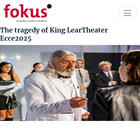
The tragedy of King LearTheater
Ecce2025
Beitragsnavigation
Vorheriger
Beitrag