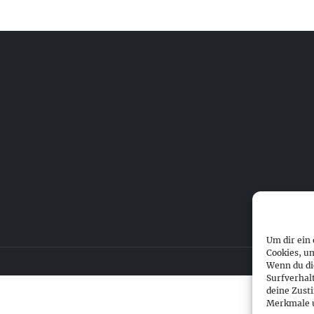
Um dir ein
Cookies, u
Wenn du di
Surfverhal
deine Zust
Merkmale u