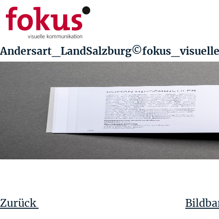
Andersart_LandSalzburg©fokus_visuel
Beitragsnavigation
Vorheriger
Beitrag
Zurück
Bildba