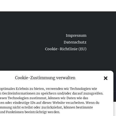
Impressum
Datenschutz
Cookie-Richtlinie (EU)
Cookie-Zustimmung verwalten
 optimales Erlebnis zu bieten, verwenden wir Technologien wie
m Geräteinformationen zu speichern und/oder darauf zuzugreifen.
esen Technologien zustimmst, können wir Daten wie das
ten oder eindeutige IDs auf dieser Website verarbeiten. Wenn du
immung nicht erteilst oder zurückziehst, können bestimmte
nd Funktionen beeinträchtigt werden.