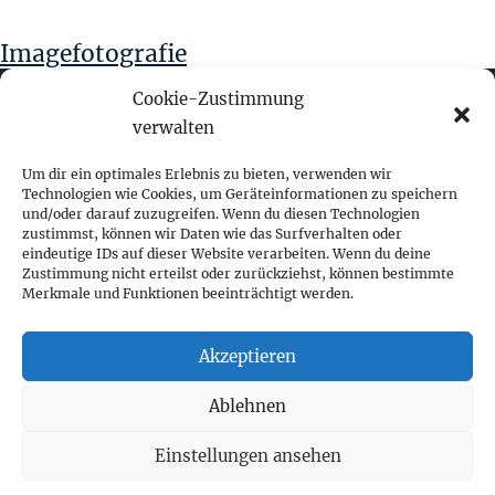
Imagefotografie
Cookie-Zustimmung
verwalten
fokus visuelle kommunikation
Um dir ein optimales Erlebnis zu bieten, verwenden wir
Technologien wie Cookies, um Geräteinformationen zu speichern
und/oder darauf zuzugreifen. Wenn du diesen Technologien
Franz-Ofner-Straße 20
zustimmst, können wir Daten wie das Surfverhalten oder
A - 5020 Salzburg
eindeutige IDs auf dieser Website verarbeiten. Wenn du deine
Zustimmung nicht erteilst oder zurückziehst, können bestimmte
Merkmale und Funktionen beeinträchtigt werden.
+ 43 662 452 083
fokus@fokus-design.com
Akzeptieren
Impressum
Ablehnen
Datenschutz
Cookie-Richtlinie (EU)
Einstellungen ansehen