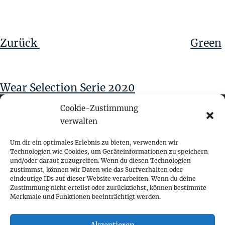
Beitragsnavigation
Vorheriger
Beitrag
Zurück
Green
Wear Selection Serie 2020
Cookie-Zustimmung
verwalten
fokus visuelle kommunikation
Um dir ein optimales Erlebnis zu bieten, verwenden wir
Technologien wie Cookies, um Geräteinformationen zu speichern
und/oder darauf zuzugreifen. Wenn du diesen Technologien
Franz-Ofner-Straße 20
zustimmst, können wir Daten wie das Surfverhalten oder
A - 5020 Salzburg
eindeutige IDs auf dieser Website verarbeiten. Wenn du deine
Zustimmung nicht erteilst oder zurückziehst, können bestimmte
Merkmale und Funktionen beeinträchtigt werden.
+ 43 662 452 083
fokus@fokus-design.com