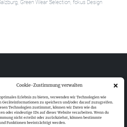
Salzburg, Green Wear Selection, fokus Design
Impressum
Cookie-Zustimmung verwalten
Datenschutz
Cookie-Richtlinie (EU)
 optimales Erlebnis zu bieten, verwenden wir Technologien wie
m Geräteinformationen zu speichern und/oder darauf zuzugreifen.
esen Technologien zustimmst, können wir Daten wie das
ten oder eindeutige IDs auf dieser Website verarbeiten. Wenn du
immung nicht erteilst oder zurückziehst, können bestimmte
nd Funktionen beeinträchtigt werden.