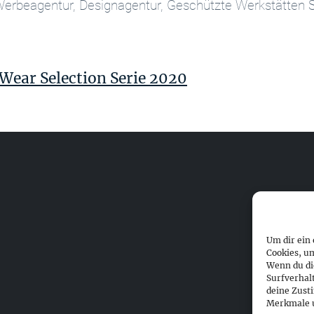
 Werbeagentur, Designagentur, Geschützte Werkstätten 
Wear Selection Serie 2020
Um dir ein
Cookies, u
Wenn du di
Surfverhal
deine Zust
Merkmale u