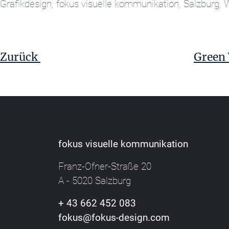
Grafikdesign, fokus visuelle kommunikation, Salzburg,
Beitragsnavigation
Vorheriger
Beitrag
Zurück
Green 
fokus visuelle kommunikation
Franz-Ofner-Straße 20
A - 5020 Salzburg
+ 43 662 452 083
fokus@fokus-design.com