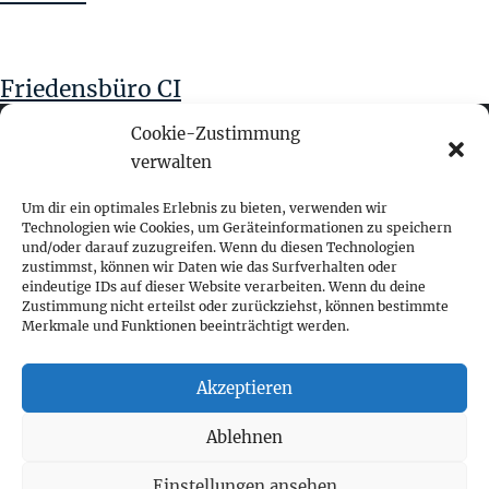
Friedensbüro CI
Cookie-Zustimmung
verwalten
fokus visuelle kommunikation
Um dir ein optimales Erlebnis zu bieten, verwenden wir
Technologien wie Cookies, um Geräteinformationen zu speichern
und/oder darauf zuzugreifen. Wenn du diesen Technologien
Franz-Ofner-Straße 20
zustimmst, können wir Daten wie das Surfverhalten oder
A - 5020 Salzburg
eindeutige IDs auf dieser Website verarbeiten. Wenn du deine
Zustimmung nicht erteilst oder zurückziehst, können bestimmte
Merkmale und Funktionen beeinträchtigt werden.
+ 43 662 452 083
fokus@fokus-design.com
Akzeptieren
Impressum
Ablehnen
Datenschutz
Cookie-Richtlinie (EU)
Einstellungen ansehen