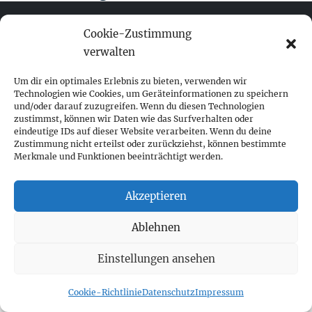
Cookie-Zustimmung
verwalten
fokus visuelle kommunikation
Um dir ein optimales Erlebnis zu bieten, verwenden wir
Technologien wie Cookies, um Geräteinformationen zu speichern
Franz-Ofner-Straße 20
und/oder darauf zuzugreifen. Wenn du diesen Technologien
A - 5020 Salzburg
zustimmst, können wir Daten wie das Surfverhalten oder
eindeutige IDs auf dieser Website verarbeiten. Wenn du deine
Zustimmung nicht erteilst oder zurückziehst, können bestimmte
+ 43 662 452 083
Merkmale und Funktionen beeinträchtigt werden.
fokus@fokus-design.com
Akzeptieren
Impressum
Datenschutz
Ablehnen
Cookie-Richtlinie (EU)
Einstellungen ansehen
Cookie-Richtlinie
Datenschutz
Impressum