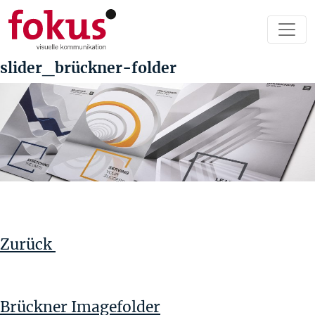
slider_brückner-folder
Beitragsnavigation
Vorheriger
Beitrag
Zurück
Brückner Imagefolder