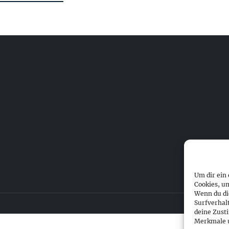
Um dir ein
Cookies, u
Wenn du di
Surfverhal
deine Zust
Merkmale u