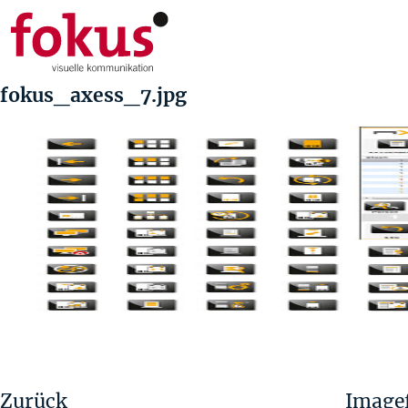
fokus_axess_7.jpg
Beitragsnavigation
Vorheriger
Beitrag
Zurück
Imagef