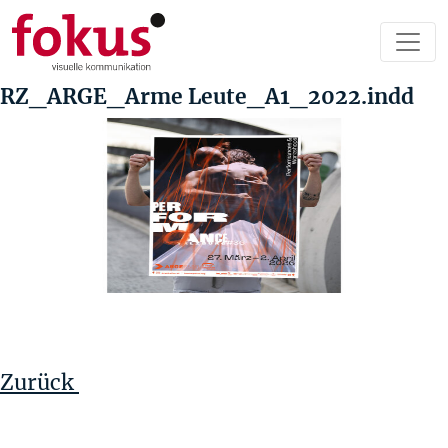
RZ_ARGE_Arme Leute_A1_2022.indd
Beitragsnavigation
Vorheriger
Beitrag
Zurück