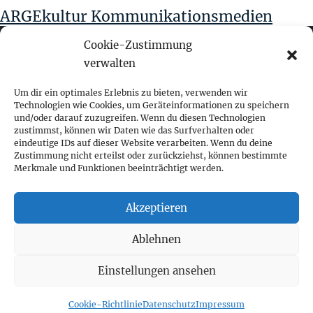
ARGEkultur Kommunikationsmedien
Cookie-Zustimmung
verwalten
fokus visuelle kommunikation
Um dir ein optimales Erlebnis zu bieten, verwenden wir
Technologien wie Cookies, um Geräteinformationen zu speichern
und/oder darauf zuzugreifen. Wenn du diesen Technologien
Franz-Ofner-Straße 20
zustimmst, können wir Daten wie das Surfverhalten oder
A - 5020 Salzburg
eindeutige IDs auf dieser Website verarbeiten. Wenn du deine
Zustimmung nicht erteilst oder zurückziehst, können bestimmte
Merkmale und Funktionen beeinträchtigt werden.
+ 43 662 452 083
fokus@fokus-design.com
Akzeptieren
Impressum
Ablehnen
Datenschutz
Cookie-Richtlinie (EU)
Einstellungen ansehen
Cookie-Richtlinie
Datenschutz
Impressum