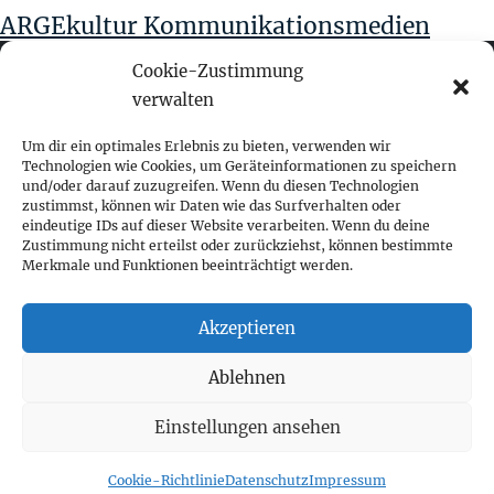
ARGEkultur Kommunikationsmedien
Cookie-Zustimmung
verwalten
fokus visuelle kommunikation
Um dir ein optimales Erlebnis zu bieten, verwenden wir
Technologien wie Cookies, um Geräteinformationen zu speichern
und/oder darauf zuzugreifen. Wenn du diesen Technologien
Franz-Ofner-Straße 20
zustimmst, können wir Daten wie das Surfverhalten oder
A - 5020 Salzburg
eindeutige IDs auf dieser Website verarbeiten. Wenn du deine
Zustimmung nicht erteilst oder zurückziehst, können bestimmte
Merkmale und Funktionen beeinträchtigt werden.
+ 43 662 452 083
fokus@fokus-design.com
Akzeptieren
Impressum
Ablehnen
Datenschutz
Cookie-Richtlinie (EU)
Einstellungen ansehen
Cookie-Richtlinie
Datenschutz
Impressum