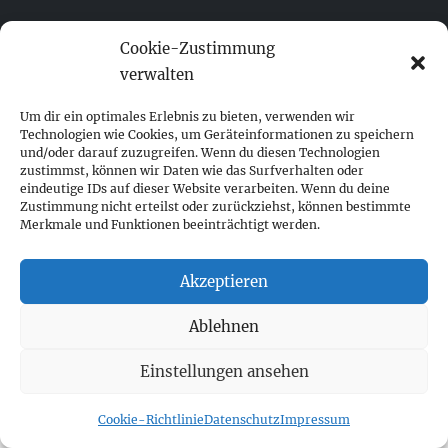
Cookie-Zustimmung
fokus visuelle kommunikation
verwalten
Franz-Ofner-Straße 20
Um dir ein optimales Erlebnis zu bieten, verwenden wir
Technologien wie Cookies, um Geräteinformationen zu speichern
A - 5020 Salzburg
und/oder darauf zuzugreifen. Wenn du diesen Technologien
zustimmst, können wir Daten wie das Surfverhalten oder
+ 43 662 452 083
eindeutige IDs auf dieser Website verarbeiten. Wenn du deine
Zustimmung nicht erteilst oder zurückziehst, können bestimmte
fokus@fokus-design.com
Merkmale und Funktionen beeinträchtigt werden.
Impressum
Akzeptieren
Datenschutz
Cookie-Richtlinie (EU)
Ablehnen
Einstellungen ansehen
Cookie-Richtlinie
Datenschutz
Impressum