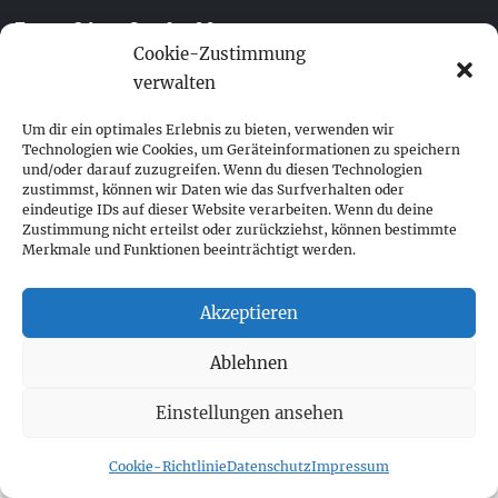
Franz-Ofner-Straße 20
Cookie-Zustimmung
A - 5020 Salzburg
verwalten
+ 43 662 452 083
Um dir ein optimales Erlebnis zu bieten, verwenden wir
fokus@fokus-design.com
Technologien wie Cookies, um Geräteinformationen zu speichern
und/oder darauf zuzugreifen. Wenn du diesen Technologien
Impressum
zustimmst, können wir Daten wie das Surfverhalten oder
eindeutige IDs auf dieser Website verarbeiten. Wenn du deine
Datenschutz
Zustimmung nicht erteilst oder zurückziehst, können bestimmte
Cookie-Richtlinie (EU)
Merkmale und Funktionen beeinträchtigt werden.
Akzeptieren
Ablehnen
Einstellungen ansehen
Cookie-Richtlinie
Datenschutz
Impressum