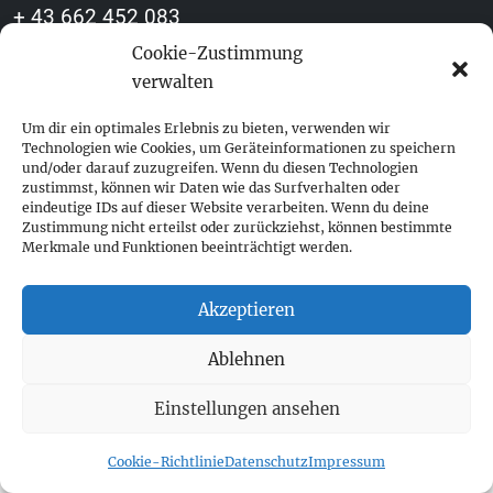
+ 43 662 452 083
fokus@fokus-design.com
Cookie-Zustimmung
verwalten
Impressum
Datenschutz
Um dir ein optimales Erlebnis zu bieten, verwenden wir
Technologien wie Cookies, um Geräteinformationen zu speichern
Cookie-Richtlinie (EU)
und/oder darauf zuzugreifen. Wenn du diesen Technologien
zustimmst, können wir Daten wie das Surfverhalten oder
eindeutige IDs auf dieser Website verarbeiten. Wenn du deine
Zustimmung nicht erteilst oder zurückziehst, können bestimmte
Merkmale und Funktionen beeinträchtigt werden.
Akzeptieren
Ablehnen
Einstellungen ansehen
Cookie-Richtlinie
Datenschutz
Impressum