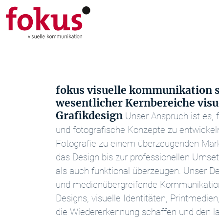
fokus visuelle kommunikation s
wesentlicher Kernbereiche vis
Grafikdesign
Unser Anspruch ist es,
und fotografische Konzepte zu entwickeln
Fotografie zu einem überzeugenden Marke
das Design bis zur professionellen Umse
als auch funktional überzeugen.
Unser Des
und medienübergreifende Kommunikation.
Designs, visuelle Identitäten, Printmedie
die Wiedererkennung schaffen und den lan