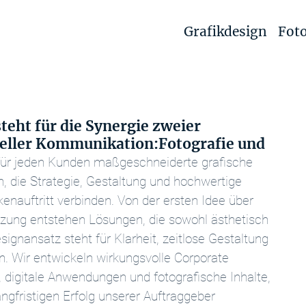
Grafikdesign
Foto
teht für die Synergie zweier
ueller Kommunikation:Fotografie und
 für jeden Kunden maßgeschneiderte grafische
, die Strategie, Gestaltung und hochwertige
nauftritt verbinden. Von der ersten Idee über
tzung entstehen Lösungen, die sowohl ästhetisch
ignansatz steht für Klarheit, zeitlose Gestaltung
 Wir entwickeln wirkungsvolle Corporate
n, digitale Anwendungen und fotografische Inhalte,
gfristigen Erfolg unserer Auftraggeber