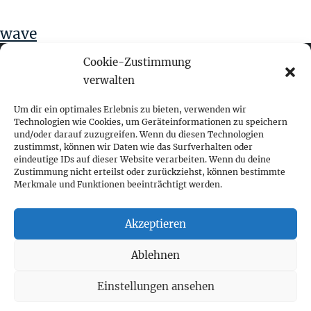
wave
Cookie-Zustimmung
verwalten
fokus visuelle kommunikation
Um dir ein optimales Erlebnis zu bieten, verwenden wir
Technologien wie Cookies, um Geräteinformationen zu speichern
und/oder darauf zuzugreifen. Wenn du diesen Technologien
Franz-Ofner-Straße 20
zustimmst, können wir Daten wie das Surfverhalten oder
A - 5020 Salzburg
eindeutige IDs auf dieser Website verarbeiten. Wenn du deine
Zustimmung nicht erteilst oder zurückziehst, können bestimmte
Merkmale und Funktionen beeinträchtigt werden.
+ 43 662 452 083
fokus@fokus-design.com
Akzeptieren
Impressum
Ablehnen
Datenschutz
Cookie-Richtlinie (EU)
Einstellungen ansehen