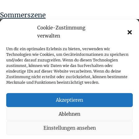
Sommerszene
Cookie-Zustimmung
verwalten
fokus visuelle kommunikation
Um dir ein optimales Erlebnis zu bieten, verwenden wir
Technologien wie Cookies, um Geräteinformationen zu speichern
und/oder darauf zuzugreifen. Wenn du diesen Technologien
Franz-Ofner-Straße 20
zustimmst, können wir Daten wie das Surfverhalten oder
A - 5020 Salzburg
eindeutige IDs auf dieser Website verarbeiten. Wenn du deine
Zustimmung nicht erteilst oder zurückziehst, können bestimmte
Merkmale und Funktionen beeinträchtigt werden.
+ 43 662 452 083
fokus@fokus-design.com
Akzeptieren
Impressum
Ablehnen
Datenschutz
Cookie-Richtlinie (EU)
Einstellungen ansehen